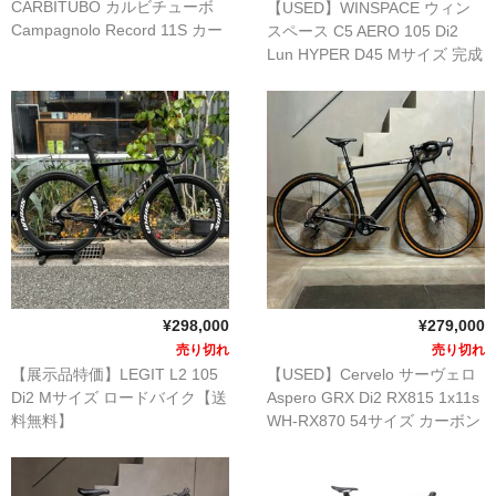
CARBITUBO カルビチューボ
【USED】WINSPACE ウィン
Campagnolo Record 11S カー
スペース C5 AERO 105 Di2
MB WEAR エムビーウェア
ボン双胴チューブ 訳アリ ビン
Lun HYPER D45 Mサイズ 完成
テージロードバイク【送料無
車【送料無料】※沖縄・離島除
SURLY サーリー
料】※沖縄・離島除く
く
WINSPACE ウィンスペース
YOELEO ヨーレオ
CONTACT
HOME
¥298,000
¥279,000
売り切れ
売り切れ
【展示品特価】LEGIT L2 105
【USED】Cervelo サーヴェロ
Di2 Mサイズ ロードバイク【送
Aspero GRX Di2 RX815 1x11s
料無料】
WH-RX870 54サイズ カーボン
グラベルロードバイク【送料無
料】※沖縄・離島除く