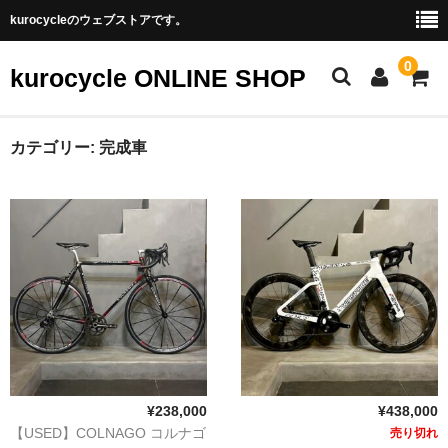
kurocycleのウェブストアです。
0
kurocycle ONLINE SHOP
STORE TOP
カテゴリー:
完成車
CATEGORY
アクセサリ
パーツ
フレーム
ホイール
完成車
¥238,000
¥438,000
【USED】COLNAGO コルナゴ
売り切れ
BRAND