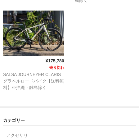
島除く
MB WEAR エムビーウェア
SURLY サーリー
WINSPACE ウィンスペース
YOELEO ヨーレオ
¥175,780
CONTACT
売り切れ
SALSA JOURNEYER CLARIS
HOME
グラベルロードバイク【送料無
料】※沖縄・離島除く
カテゴリー
アクセサリ