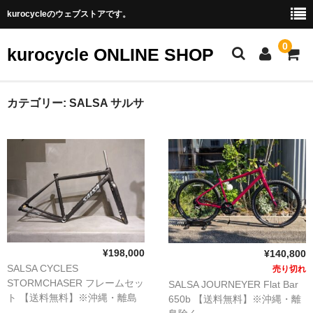
kurocycleのウェブストアです。
0
kurocycle ONLINE SHOP
STORE TOP
カテゴリー:
SALSA サルサ
CATEGORY
アクセサリ
パーツ
フレーム
ホイール
¥198,000
¥140,800
SALSA CYCLES
売り切れ
完成車
STORMCHASER フレームセッ
SALSA JOURNEYER Flat Bar
ト 【送料無料】※沖縄・離島
650b 【送料無料】※沖縄・離
BRAND
除く