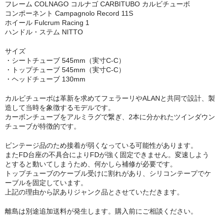
フレーム COLNAGO コルナゴ CARBITUBO カルビチューボ
コンポーネント Campagnolo Record 11S
ホイール Fulcrum Racing 1
ハンドル・ステム NITTO
サイズ
・シートチューブ 545mm（実寸C-C）
・トップチューブ 545mm（実寸C-C）
・ヘッドチューブ 130mm
カルビチューボは革新を求めてフェラーリやALANと共同で設計、製
造して当時を象徴するモデルです。
カーボンチューブをアルミラグで繋ぎ、2本に分かれたツインダウン
チューブが特徴的です。
ビンテージ品のため接着が弱くなっている可能性があります。
またFD台座の不具合によりFDが強く固定できません。変速しよう
とすると動いてしまうため、何かしら補修が必要です。
トップチューブのケーブル受けに割れがあり、シリコンテープでケ
ーブルを固定しています。
上記の理由から訳ありジャンク品とさせていただきます。
離島は別途追加送料が発生します。購入前にご相談ください。