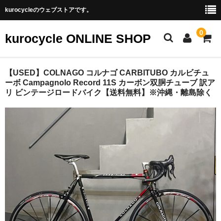
kurocycleのウェブストアです。
0
kurocycle ONLINE SHOP
STORE TOP
【USED】COLNAGO コルナゴ CARBITUBO カルビチュ
ーボ Campagnolo Record 11S カーボン双胴チューブ 訳ア
リ ビンテージロードバイク【送料無料】※沖縄・離島除く
CATEGORY
アクセサリ
パーツ
フレーム
ホイール
完成車
BRAND