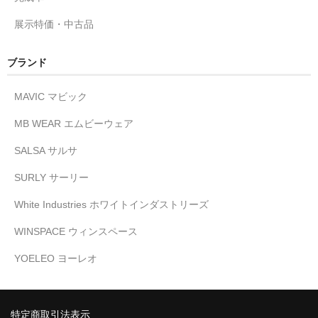
展示特価・中古品
ブランド
MAVIC マビック
MB WEAR エムビーウェア
SALSA サルサ
SURLY サーリー
White Industries ホワイトインダストリーズ
WINSPACE ウィンスペース
YOELEO ヨーレオ
特定商取引法表示