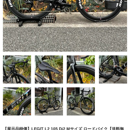
MB WEAR エムビーウェア
SURLY サーリー
WINSPACE ウィンスペース
YOELEO ヨーレオ
CONTACT
HOME
【展示品特価】LEGIT L2 105 Di2 Mサイズ ロードバイク【送料無