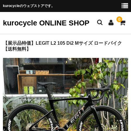
kurocycleのウェブストアです。
0
kurocycle ONLINE SHOP
STORE TOP
【展示品特価】LEGIT L2 105 Di2 Mサイズ ロードバイク
【送料無料】
CATEGORY
アクセサリ
パーツ
フレーム
ホイール
完成車
BRAND