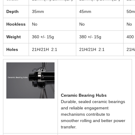
Depth
35mm
45mm
50
Hookless
No
No
No
Weight
360 +/- 15g
380 +/- 15g
400 
Holes
21H/21H 2:1
21H/21H 2:1
21H
Ceramic Bearing Hubs
Durable, sealed ceramic bearings
and reliable engagement
mechanisms contribute to
smoother rolling and better power
transfer.