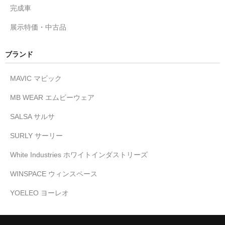
完成車
展示特価・中古品
ブランド
MAVIC マビック
MB WEAR エムビーウェア
SALSA サルサ
SURLY サーリー
White Industries ホワイトインダストリーズ
WINSPACE ウィンスペース
YOELEO ヨーレオ