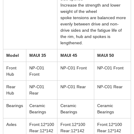
Increase the strength and lower
weight of the wheel
spoke tensions are balanced more
evenly between drive and non-
drive sides and the fatigue life of
the rim, hub and spokes is
lengthened.
Model
MAUI 35
MAUI 45
MAUI 50
Front
NP-C01
NP-C01 Front
NP-C01 Front
Hub
Front
Rear
NP-C01
NP-C01 Rear
NP-C01 Rear
Hub
Rear
Bearings
Ceramic
Ceramic
Ceramic
Bearings
Bearings
Bearings
Axles
Front:12*100
Front:12*100
Front:12*100
Rear:12*142
Rear:12*142
Rear:12*142