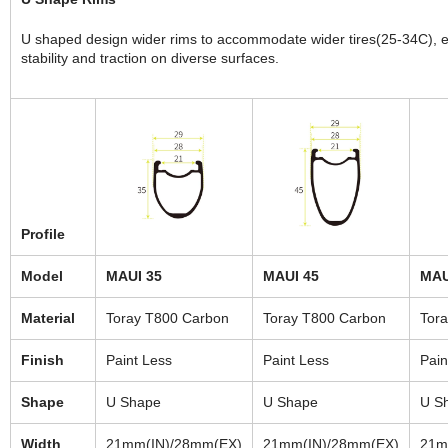
U shaped design wider rims to accommodate wider tires(25-34C), 
stability and traction on diverse surfaces.
Profile
Model
MAUI 35
MAUI 45
MAU
Material
Toray T800 Carbon
Toray T800 Carbon
Tor
Finish
Paint Less
Paint Less
Pain
Shape
U Shape
U Shape
U S
Width
21mm(IN)/28mm(EX)
21mm(IN)/28mm(EX)
21m