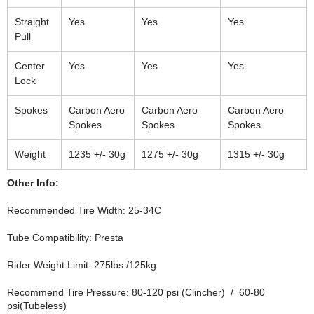
Straight
Yes
Yes
Yes
Pull
Center
Yes
Yes
Yes
Lock
Spokes
Carbon Aero
Carbon Aero
Carbon Aero
Spokes
Spokes
Spokes
Weight
1235 +/- 30g
1275 +/- 30g
1315 +/- 30g
Other Info:
Recommended Tire Width: 25-34C
Tube Compatibility: Presta
Rider Weight Limit: 275lbs /125kg
Recommend Tire Pressure: 80-120 psi (Clincher) / 60-80
psi(Tubeless)