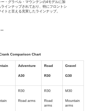
ャー・グラベル・マウンテンの4モデルに加
もラインナップされており、特にフロントシ
ワイトと言える充実したラインナップ。
ャー
Crank Comparison Chart
tain
Adventure
Road
Gravel
A
30
R
30
G
30
R30
R30
M30
tain
Road arms
Road
Mountain
arms
arms