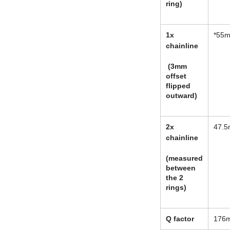
ring)
1x
*55
chainline
(3mm
offset
flipped
outward)
2x
47.
chainline
(measured
between
the 2
rings)
Q factor
176