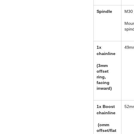
Spindle
M30
Moun
spind
1x
49m
chainline
(3mm
offset
ring,
facing
inward)
1x Boost
52m
chainline
(omm
offset/flat