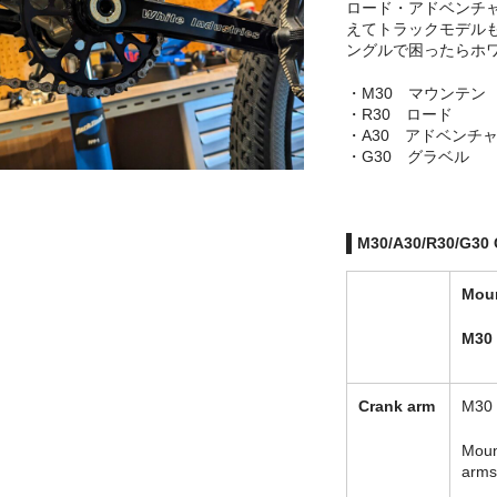
ロード・アドベンチ
えてトラックモデル
ングルで困ったらホ
・M30 マウンテン
・R30 ロード
・A30 アドベンチ
・G30 グラベル
M30/A30/R30/G30 
Moun
M
30
Crank arm
M30
Moun
arms