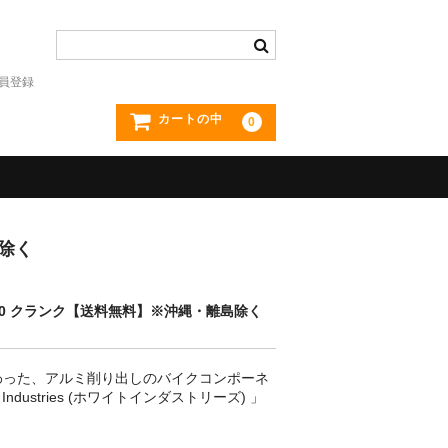
員登録
カートの中
0
島除く
ies R30 クランク【送料無料】※沖縄・離島除く
にこだわった、アルミ削り出しのバイクコンポーネ
Industries (ホワイトインダストリーズ) 」