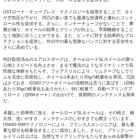
USTロード・チューブレス・テクノロジーを採用することで、タイ
ヤ空気圧が下がり、凹凸の多い道でも最適な快適性と優れたコント
ロール性を提供する。さらに、インナーチューブがないことで、摩
擦が減り、ホイールの効率とグリップが向上し、早期離婚すること
なく地形に沿うことができる。また、ピンチに対する効果的なプロ
テクションを提供し、外出中の最も危険なパンクに対する安全性を
さらに高めている。
特許取得済みのエアロスポークは、オールロードSLホイールの乗り
心地とスピードを向上させ、まるで魔法のようなダイナミックで高
性能な体験をもたらす。フォアドリルにより、リムテープなしでリ
ムを完全に気密化し、ホイール1本あたり30gの軽量化を実現。冗談
はさておき、ID360フリーホイールの流動性は言うに及ばず、1回転
あたり30gの軽量化もありがたい。特に軽量で、自動ベアリングプ
リロード（QRMオート）のおかげで、長期間のメンテナンスも簡単
だ。
卓越した効率性に加え、オールロードSLホイールは、その軽さ、耐
久性、使いやすさ、メンテナンスのしやすさでも際立っています。
ISM4D RIMテクノロジーにより、フランス人エンジニアは、最も重
要な部分を軽量化することに成功しました。さらに、ブラックシー
ルドリム仕上げは、自然なサイクリングがもたらすあらゆる衝撃や