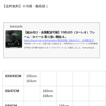
【送料無料】※沖縄・離島除く
kurocycle
【組み付け・全国配送可能】YOELEO（ヨーレオ）フレ
ーム・ホイール 取り扱い開始 &...
https://kurocycle.jp/information/商品情報/【組み付け・全国配送可能】yoeleo（ヨーレオ）フレ/
YOELEO（ヨーレオ）の取り扱いを始めます。YOELEOはメジャーブランドのOEM製造
を手掛ける中国の会社からオリジナルブランドとして誕生しました。kurocycleは正規
販売代理店としてフレームやホイールはもちろん、当店で組み上げた完成車も全国に配
送対応します。
XXS/43CM
155cm-
163cm
XS/47CM
160cm-
168cm
S/50CM
165cm-