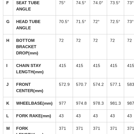
F
SEAT TUBE
75°
74.5°
74.0°
73.5°
73°
ANGLE
G
HEAD TUBE
70.5°
71.5°
72°
72.5°
73°
ANGLE
H
BOTTOM
72
72
72
72
72
BRACKET
DROP(mm)
I
CHAIN STAY
415
415
415
415
41
LENGTH(mm)
J
FRONT
572.9
570.7
574.2
577.1
583
CENTER(mm)
K
WHEELBASE(mm)
977
974.8
978.3
981.3
987
L
FORK RAKE(mm)
43
43
43
43
43
M
FORK
371
371
371
371
37