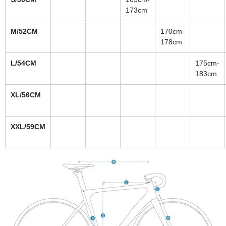
173cm
M/52CM
170cm-
178cm
L/54CM
175cm-
183cm
XL/56CM
XXL/59CM