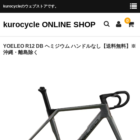
kurocycleのウェブストアです。
0
kurocycle ONLINE SHOP
STORE TOP
YOELEO R12 DB ヘミジウム ハンドルなし【送料無料】※
沖縄・離島除く
CATEGORY
アクセサリ
パーツ
フレーム
ホイール
完成車
BRAND